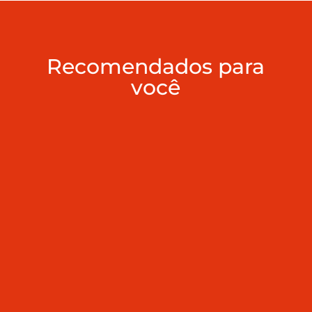
Recomendados para
você
Dr. Lucas Ramos Guzatti explica O
guitarrista do Titãs Tony Bellotto revelou
recentemente que foi diagnosticado com
um tumor no pâncreas, e essa notícia
acendeu um alerta importante. O câncer de
pâncreas é um dos mais agressivos e
silenciosos. Em muitos casos, ele só...