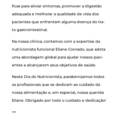
fi­cas para ali­vi­ar sin­to­mas, pro­mo­ver a diges­tão
ade­qua­da e melho­rar a qua­li­da­de de vida dos
paci­en­tes que enfren­tam algu­ma doen­ça do tra­
to gastrointestinal.
Na nos­sa clí­ni­ca, con­ta­mos com a exper­ti­se da
nutri­ci­o­nis­ta fun­ci­o­nal Eli­a­ne Con­ra­do, que ado­ta
uma abor­da­gem glo­bal para aju­dar nos­sos paci­
en­tes a alcan­ça­rem seus obje­ti­vos de saúde.
Nes­te Dia do Nutri­ci­o­nis­ta, para­be­ni­za­mos todos
os pro­fis­si­o­nais que se dedi­cam ao cui­da­do da
nos­sa ali­men­ta­ção e, em espe­ci­al, nos­sa que­ri­da
Eli­a­ne. Obri­ga­do por todo o cui­da­do e dedicação!
==