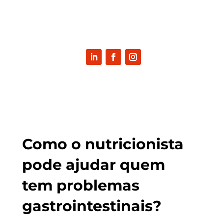
Como o nutri­ci­o­nis­ta
pode aju­dar quem
tem pro­ble­mas
gastrointestinais?