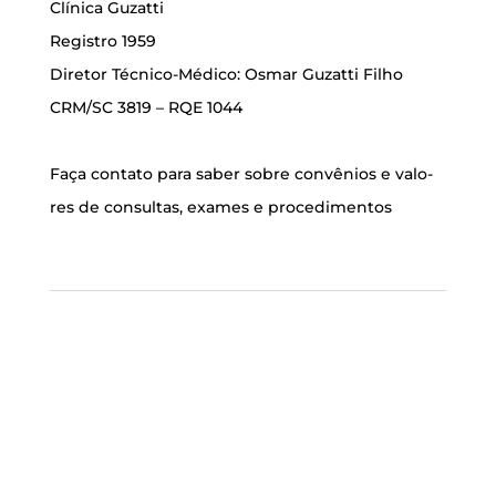
Clí­ni­ca Guzat­ti
Regis­tro 1959
Dire­tor Téc­ni­co-Médi­co: Osmar Guzat­ti Filho
CRM/SC 3819 – RQE 1044
Faça con­ta­to para saber sobre con­vê­ni­os e valo­
res de con­sul­tas, exa­mes e procedimentos