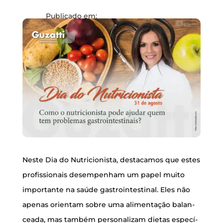
Publicado em:
Categoria:
Sem categoria
Comentários: 0
Nes­te Dia do Nutri­ci­o­nis­ta, des­ta­ca­mos que estes
pro­fis­si­o­nais desem­pe­nham um papel mui­to
impor­tan­te na saú­de gas­troin­tes­ti­nal. Eles não
ape­nas ori­en­tam sobre uma ali­men­ta­ção balan­
ce­a­da, mas tam­bém per­so­na­li­zam die­tas espe­cí­