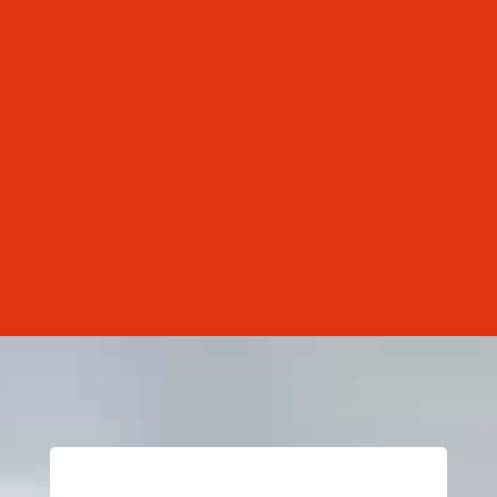
doença silenciosa, mas que ainda afeta
muitas pessoas: a tuberculose. Causada pela
bactéria Mycobacterium tuberculosis,
apesar de ser tratável, continua sendo um
desafio de saúde pública. 📊 Os números
não mentem! Há 10 anos, Lages...