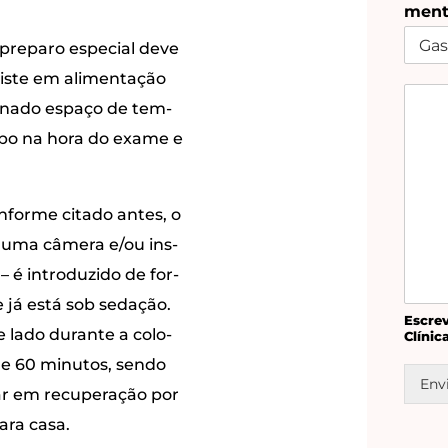
men­
 pre­pa­ro espe­ci­al deve
sis­te em ali­men­ta­ção
i­na­do espa­ço de tem­
m­po na hora do exa­me e
on­for­me cita­do antes, o
o uma câme­ra e/ou ins­
– é intro­du­zi­do de for­
e já está sob seda­ção.
Escre­
de lado duran­te a colo­
Clínic
e 60 minu­tos, sen­do
Env
r em recu­pe­ra­ção por
para casa.