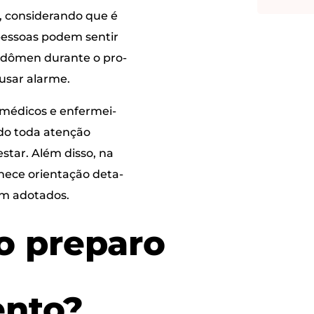
 con­si­de­ran­do que é
pes­so­as podem sen­tir
abdô­men duran­te o pro­
au­sar alarme.
 médi­cos e enfer­mei­
­do toda aten­ção
star. Além dis­so, na
e­ce ori­en­ta­ção deta­
rem adotados.
 pre­pa­ro
en­to?