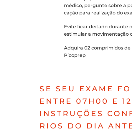
médi­co, per­gun­te sobre a pos
ca­ção para rea­li­za­ção do e
Evi­te ficar dei­ta­do duran­te
esti­mu­lar a movi­men­ta­ção 
Adqui­ra 02 com­pri­mi­dos de
Picoprep
SE SEU EXA­ME FO
ENTRE 07H00 E 12
INS­TRU­ÇÕES CON
RI­OS DO DIA ANT