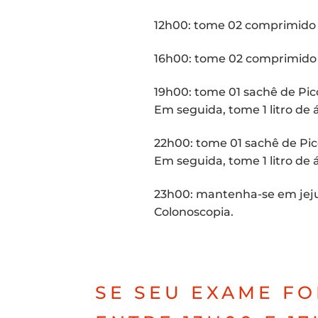
12h00: tome 02 com­pri­mi­do 
16h00: tome 02 com­pri­mi­do 
19h00: tome 01 sachê de Pic
Em segui­da, tome 1 litro de 
22h00: tome 01 sachê de Pic
Em segui­da, tome 1 litro de 
23h00: man­te­nha-se em jejum
Colonoscopia.
SE SEU EXA­ME FO