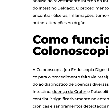
aná­li­se do reves­ti­men­to inter­no do Int
do Intes­ti­no Del­ga­do. O pro­ce­di­men­to
encon­trar úlce­ras, Infla­ma­ções, tumo­r
outras alte­ra­ções no órgão.
Como fun­ci­o
Colonoscopi
A Colo­nos­co­pia (ou Endos­co­pia Diges­t
co para o pro­ce­di­men­to fei­to via ret
do ao diag­nós­ti­co de doen­ças diver­sa
Intes­ti­no,
doen­ça de Crohn
e Reto­co­li­
con­tri­buir sig­ni­fi­ca­ti­va­men­te no ente
crô­ni­cas e san­gra­men­tos detec­ta­dos