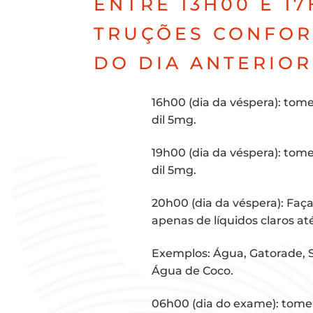
ENTRE 13H00 E 17
TRU­ÇÕES CON­FOR
DO DIA ANTERIOR
16h00 (dia da vés­pe­ra): tome
dil 5mg.
19h00 (dia da vés­pe­ra): tome
dil 5mg.
20h00 (dia da vés­pe­ra): Faça
ape­nas de líqui­dos cla­ros
Exem­plos: Água, Gato­ra­de, 
Água de Coco.
06h00 (dia do exa­me): tome 