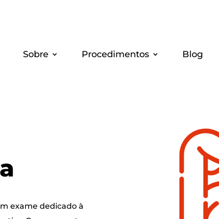
Sobre
Pro­ce­di­men­tos
Blog
ia
um exa­me dedi­ca­do à