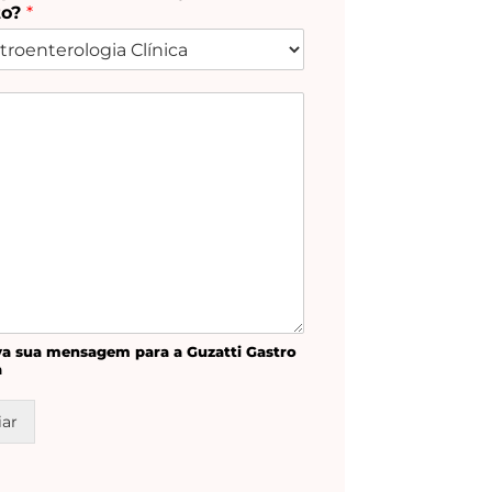
to?
*
va sua men­sa­gem para a Guzat­ti Gas­tro
a
iar