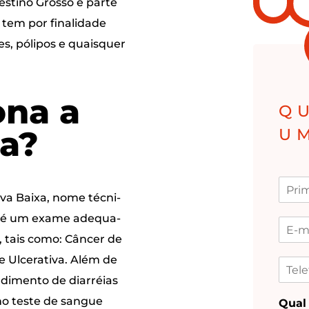
es­ti­no Gros­so e par­te
 tem por fina­li­da­de
es, póli­pos e quais­quer
­na a
Q
a?
U
i­va Bai­xa, nome téc­ni­
al) é um exa­me ade­qua­
s, tais como: Cân­cer de
te Ulce­ra­ti­va. Além de
n­di­men­to de diar­réi­as
 no tes­te de san­gue
Qual 