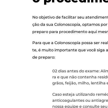
No obje­ti­vo de faci­li­tar seu aten­di­men­
ção da sua Colo­nos­co­pia, opta­mos por 
pre­pa­ro para pro­ce­di­men­to aqui mes
Para que a Colo­nos­co­pia pos­sa ser rea­
te, é mui­to impor­tan­te que você siga a
de preparo:
02 dias antes do exa­me: Ali­
ra e que não con­te­nha resí­du­
grãos, fei­jão, milho, len­ti­lha
Caso este­ja uti­li­zan­do remé
anti­co­a­gu­lan­tes ou anti­a­gr
nos­sa equi­pe e con­sul­te se