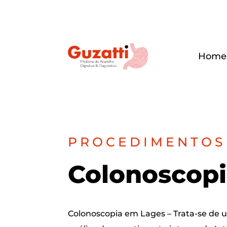
Home
PRO­CE­DI­MEN­TOS
Colo­nos­co­p
Colo­nos­co­pia em Lages – Tra­ta-se de 