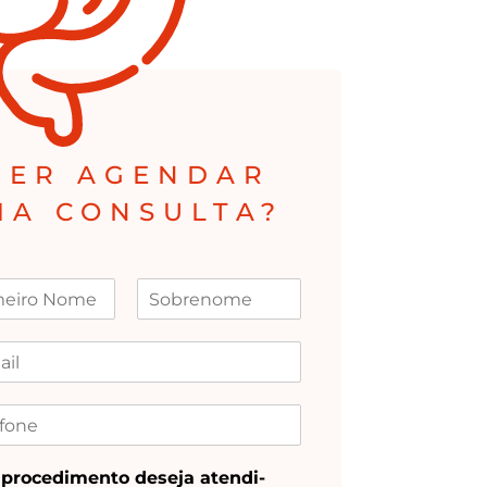
UER AGEN­DAR
MA CONSULTA?
pro­ce­di­men­to dese­ja aten­di­