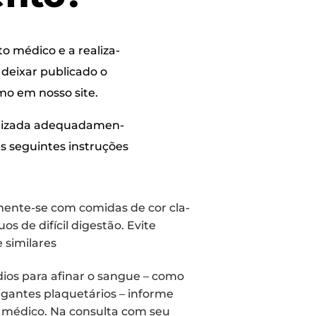
to médi­co e a rea­li­za­
dei­xar publi­ca­do o
­mo em nos­so site.
li­za­da ade­qua­da­men­
s seguin­tes ins­tru­ções
men­te-se com comi­das de cor cla­
os de difí­cil diges­tão. Evi­te
 e similares
­di­os para afi­nar o san­gue – como
e­gan­tes pla­que­tá­ri­os – infor­me
u médi­co. Na con­sul­ta com seu