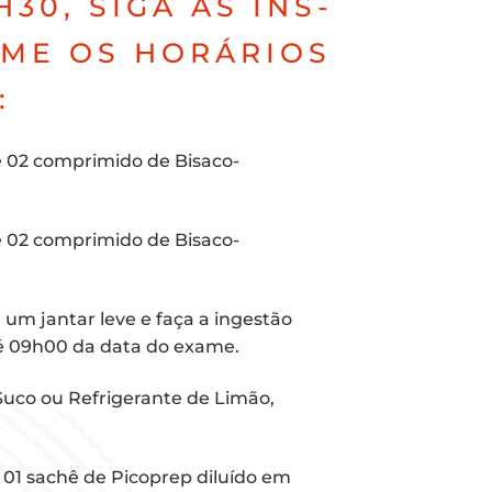
H30, SIGA AS INS­
­ME OS HORÁ­RI­OS
:
 02 com­pri­mi­do de Bisa­co­
 02 com­pri­mi­do de Bisa­co­
 um jan­tar leve e faça a inges­tão
 até 09h00 da data do exame.
Suco ou Refri­ge­ran­te de Limão,
01 sachê de Pico­prep diluí­do em