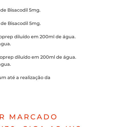
de Bisa­co­dil 5mg.
de Bisa­co­dil 5mg.
o­prep diluí­do em 200ml de água.
água.
o­prep diluí­do em 200ml de água.
água.
 até a rea­li­za­ção da
R MAR­CA­DO