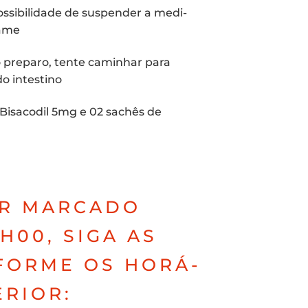
­si­bi­li­da­de de sus­pen­der a medi­
xame
 o pre­pa­ro, ten­te cami­nhar para
do intestino
 Bisa­co­dil 5mg e 02 sachês de
R MAR­CA­DO
H00, SIGA AS
­FOR­ME OS HORÁ­
ERIOR: