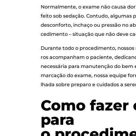
Nor­mal­men­te, o exa­me não cau­sa dor,
fei­to sob seda­ção. Con­tu­do, algu­mas 
des­con­for­to, incha­ço ou pres­são no 
ce­di­men­to – situ­a­ção que não deve c
Duran­te todo o pro­ce­di­men­to, nos­sos
ros acom­pa­nham o paci­en­te, dedi­can
neces­sá­ria para manu­ten­ção do bem e
mar­ca­ção do exa­me, nos­sa equi­pe for­n
lha­da sobre pre­pa­ro e cui­da­dos a se
Como fazer o
para
o pro­ce­di­m