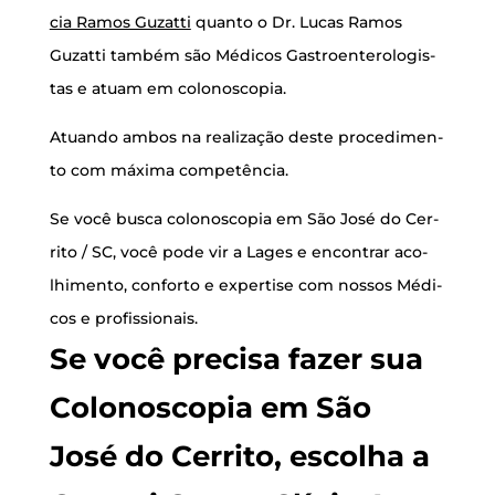
cia Ramos Guzat­ti
quan­to o Dr. Lucas Ramos
Guzat­ti tam­bém são Médi­cos Gas­tro­en­te­ro­lo­gis­
tas e atu­am em colonoscopia.
Atu­an­do ambos na rea­li­za­ção des­te pro­ce­di­men­
to com máxi­ma competência.
Se você bus­ca colo­nos­co­pia em São José do Cer­
ri­to / SC, você pode vir a Lages e encon­trar aco­
lhi­men­to, con­for­to e exper­ti­se com nos­sos Médi­
cos e profissionais.
Se você pre­ci­sa fazer sua
Colo­nos­co­pia em São
José do Cer­ri­to, esco­lha a