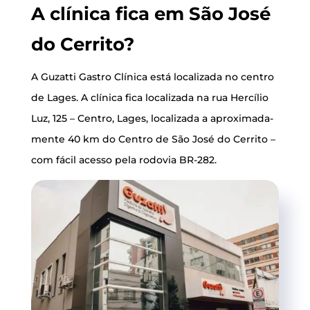
A clí­ni­ca fica em São José
do Cerrito?
A Guzat­ti Gas­tro Clí­ni­ca está loca­li­za­da no cen­tro
de Lages. A clí­ni­ca fica loca­li­za­da na rua Her­cí­lio
Luz, 125 – Cen­tro, Lages, loca­li­za­da a apro­xi­ma­da­
men­te 40 km do Cen­tro de São José do Cer­ri­to –
com fácil aces­so pela rodo­via BR-282.