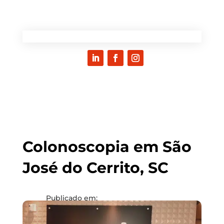
Colo­nos­co­pia em São
José do Cer­ri­to, SC
Publicado em:
Categoria:
Cidades