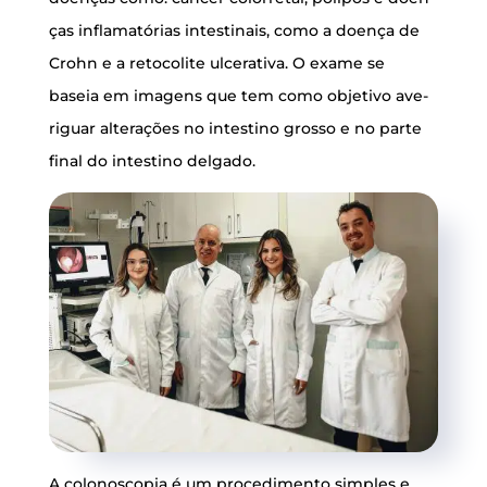
ças infla­ma­tó­ri­as intes­ti­nais, como a doen­ça de
Crohn e a reto­co­li­te ulce­ra­ti­va. O exa­me se
baseia em ima­gens que tem como obje­ti­vo ave­
ri­guar alte­ra­ções no intes­ti­no gros­so e no par­te
final do intes­ti­no delgado.
A colo­nos­co­pia é um pro­ce­di­men­to sim­ples e