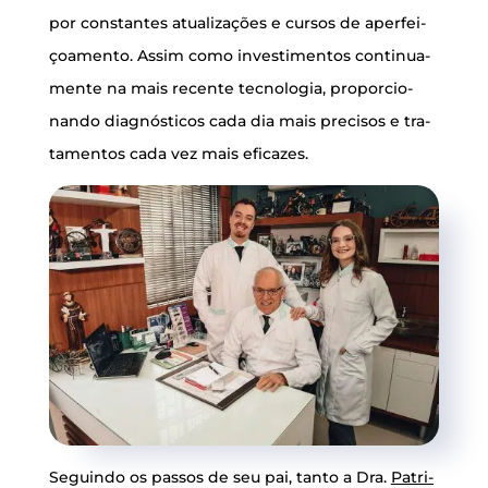
por cons­tan­tes atu­a­li­za­ções e cur­sos de aper­fei­
ço­a­men­to. Assim como inves­ti­men­tos con­ti­nu­a­
men­te na mais recen­te tec­no­lo­gia, pro­por­ci­o­
nan­do diag­nós­ti­cos cada dia mais pre­ci­sos e tra­
ta­men­tos cada vez mais eficazes.
Seguin­do os pas­sos de seu pai, tan­to a Dra.
Patri­