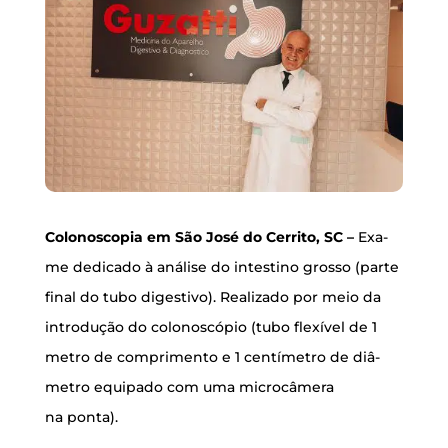
Comentários: 0
Colo­nos­co­pia em São José do Cer­ri­to, SC –
Exa­
me dedi­ca­do à aná­li­se do intes­ti­no gros­so (par­te
final do tubo diges­ti­vo). Rea­li­za­do por meio da
intro­du­ção do colo­nos­có­pio (tubo fle­xí­vel de 1
metro de com­pri­men­to e 1 cen­tí­me­tro de diâ­
me­tro equi­pa­do com uma micro­câ­me­ra
na ponta).