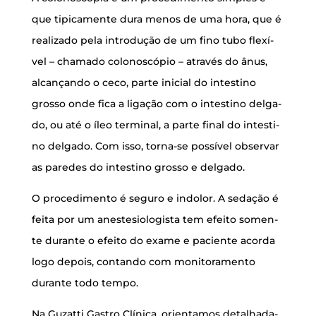
que tipi­ca­men­te dura menos de uma hora, que é
rea­li­za­do pela intro­du­ção de um fino tubo fle­xí­
vel – cha­ma­do colo­nos­có­pio – atra­vés do ânus,
alcan­çan­do o ceco, par­te ini­ci­al do intes­ti­no
gros­so onde fica a liga­ção com o intes­ti­no del­ga­
do, ou até o íleo ter­mi­nal, a par­te final do intes­ti­
no del­ga­do. Com isso, tor­na-se pos­sí­vel obser­var
as pare­des do intes­ti­no gros­so e delgado.
O pro­ce­di­men­to é segu­ro e indo­lor. A seda­ção é
fei­ta por um anes­te­si­o­lo­gis­ta tem efei­to somen­
te duran­te o efei­to do exa­me e paci­en­te acor­da
logo depois, con­tan­do com moni­to­ra­men­to
duran­te todo tempo.
Na Guzat­ti Gas­tro Clí­ni­ca, ori­en­ta­mos deta­lha­da­