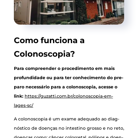
Como fun­ci­o­na a
Colonoscopia?
Para com­pre­en­der o pro­ce­di­men­to em mais
pro­fun­di­da­de ou para ter conhe­ci­men­to do pre­
pa­ro neces­sá­rio para a colo­nos­co­pia, aces­se o
link:
https://guzatti.com.br/colonoscopia-em-
lages-sc/
A colo­nos­co­pia é um exa­me ade­qua­do ao diag­
nós­ti­co de doen­ças no intes­ti­no gros­so e no reto,
doen­ças como: cân­cer color­re­tal, póli­pos e doen­