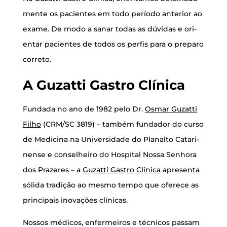
men­te os paci­en­tes em todo perío­do ante­ri­or ao
exa­me. De modo a sanar todas as dúvi­das e ori­
en­tar paci­en­tes de todos os per­fis para o pre­pa­ro
correto.
A Guzat­ti Gas­tro Clínica
Fun­da­da no ano de 1982 pelo Dr.
Osmar Guzat­ti
Filho
(CRM/SC 3819) – tam­bém fun­da­dor do cur­so
de Medi­ci­na na Uni­ver­si­da­de do Pla­nal­to Cata­ri­
nen­se e con­se­lhei­ro do Hos­pi­tal Nos­sa Senho­ra
dos Pra­ze­res – a
Guzat­ti Gas­tro Clí­ni­ca
apre­sen­ta
sóli­da tra­di­ção ao mes­mo tem­po que ofe­re­ce as
prin­ci­pais ino­va­ções clínicas.
Nos­sos médi­cos, enfer­mei­ros e téc­ni­cos pas­sam