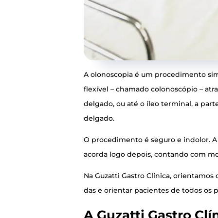
A olo­nos­co­pia é um pro­ce­di­men­to s
fle­xí­vel – cha­ma­do colo­nos­có­pio – at
del­ga­do, ou até o íleo ter­mi­nal, a par­
delgado.
O pro­ce­di­men­to é segu­ro e indo­lor. A
acor­da logo depois, con­tan­do com mo
Na Guzat­ti Gas­tro Clí­ni­ca, ori­en­ta­
das e ori­en­tar paci­en­tes de todos os p
A Guzat­ti Gas­tro Clí