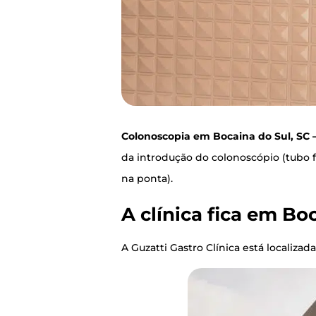
Colo­nos­co­pia em Bocai­na do Sul, SC 
da intro­du­ção do colo­nos­có­pio (tubo 
na ponta).
A clí­ni­ca fica em Bo
A Guzat­ti Gas­tro Clí­ni­ca está loca­li­za­