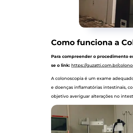
Como fun­ci­o­na a C
Para com­pre­en­der o pro­ce­di­men­to e
se o link:
https://guzatti.com.br/colon
A colo­nos­co­pia é um exa­me ade­qua­do 
e doen­ças infla­ma­tó­ri­as intes­ti­nai
obje­ti­vo ave­ri­guar alte­ra­ções no intes