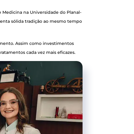
di­ci­na na Uni­ver­si­da­de do Pla­nal­
en­ta sóli­da tra­di­ção ao mes­mo tem­po
­a­men­to. Assim como inves­ti­men­tos
e tra­ta­men­tos cada vez mais eficazes.