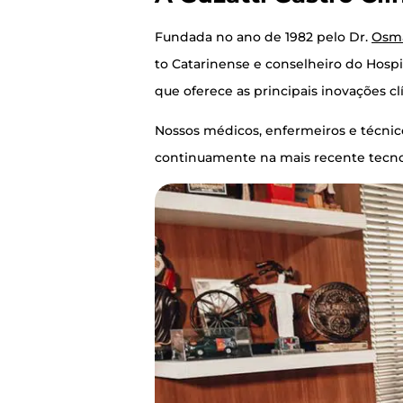
Fun­da­da no ano de 1982 pelo Dr.
Osma
to Cata­ri­nen­se e con­se­lhei­ro do Hos­p
que ofe­re­ce as prin­ci­pais ino­va­ções cl
Nos­sos médi­cos, enfer­mei­ros e téc­ni­c
con­ti­nu­a­men­te na mais recen­te tec­no