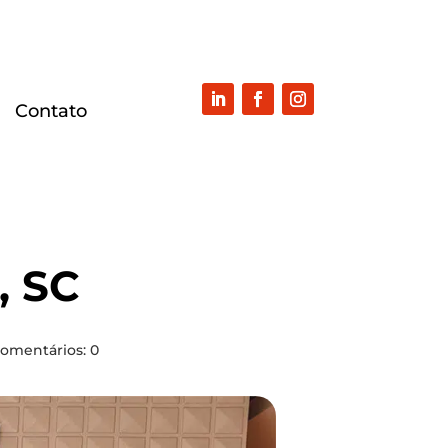
Con­ta­to
, SC
omentários: 0