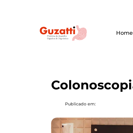
Home
Colo­nos­co­p
Publicado em: