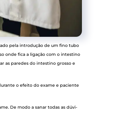
za­do pela intro­du­ção de um fino tubo
s­so onde fica a liga­ção com o intes­ti­no
­var as pare­des do intes­ti­no gros­so e
 duran­te o efei­to do exa­me e paci­en­te
o exa­me. De modo a sanar todas as dúvi­