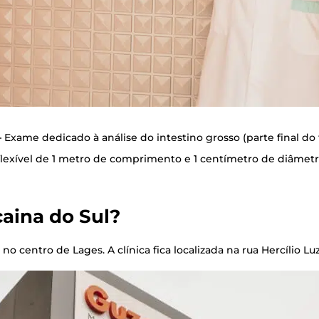
–
Exa­me dedi­ca­do à aná­li­se do intes­ti­no gros­so (par­te final do
fle­xí­vel de 1 metro de com­pri­men­to e 1 cen­tí­me­tro de diâ­me
cai­na do Sul?
da no cen­tro de Lages. A clí­ni­ca fica loca­li­za­da na rua Her­cí­lio L