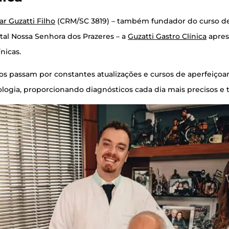
r Guzat­ti Filho
(CRM/SC 3819) – tam­bém fun­da­dor do cur­so de Me
i­tal Nos­sa Senho­ra dos Pra­ze­res – a
Guzat­ti Gas­tro Clí­ni­ca
apre­s
ínicas.
os pas­sam por cons­tan­tes atu­a­li­za­ções e cur­sos de aper­fei­ço
­lo­gia, pro­por­ci­o­nan­do diag­nós­ti­cos cada dia mais pre­ci­sos 