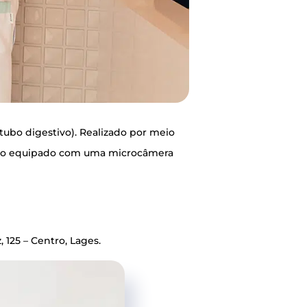
 tubo diges­ti­vo). Rea­li­za­do por meio
­tro equi­pa­do com uma micro­câ­me­ra
uz, 125 – Cen­tro, Lages.