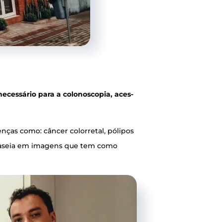
ces­sá­rio para a colo­nos­co­pia, aces­
­ças como: cân­cer color­re­tal, póli­pos
e se baseia em ima­gens que tem como