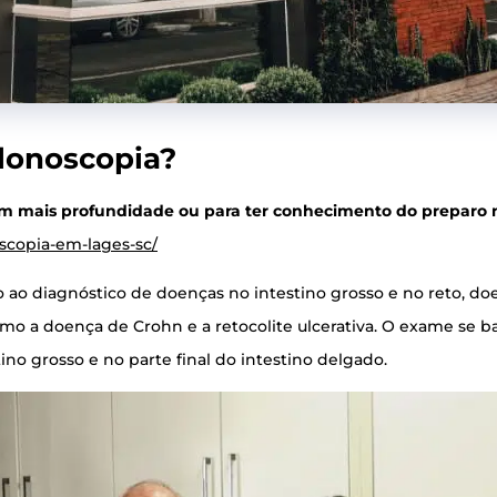
olonoscopia?
m mais pro­fun­di­da­de ou para ter conhe­ci­men­to do pre­pa­ro ne
oscopia-em-lages-sc/
ao diag­nós­ti­co de doen­ças no intes­ti­no gros­so e no reto, doen
s, como a doen­ça de Crohn e a reto­co­li­te ulce­ra­ti­va. O exa­m
­ti­no gros­so e no par­te final do intes­ti­no delgado.