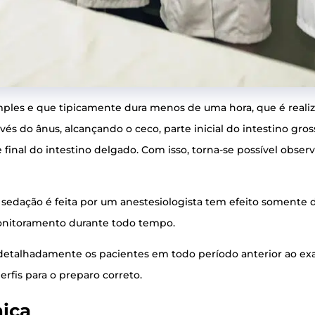
im­ples e que tipi­ca­men­te dura menos de uma hora, que é rea­li­
ra­vés do ânus, alcan­çan­do o ceco, par­te ini­ci­al do intes­ti­no gro
te final do intes­ti­no del­ga­do. Com isso, tor­na-se pos­sí­vel obser
 seda­ção é fei­ta por um anes­te­si­o­lo­gis­ta tem efei­to somen­te
ni­to­ra­men­to duran­te todo tempo.
mos deta­lha­da­men­te os paci­en­tes em todo perío­do ante­ri­or a
er­fis para o pre­pa­ro correto.
nica