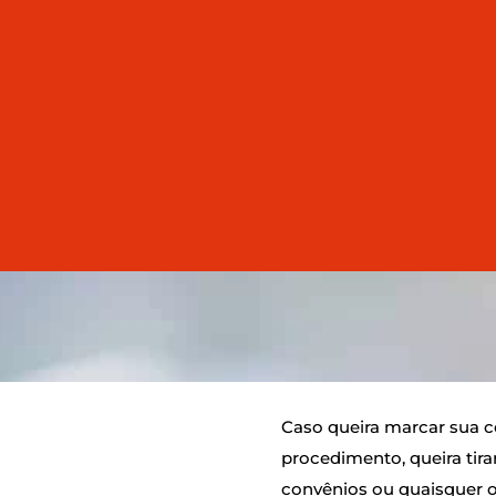
er tratável, continua sendo um desafio de saúde pública. 📊 
Caso queira marcar sua c
procedimento, queira tira
convênios ou quaisquer o