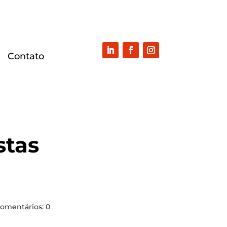
Con­ta­to
stas
omentários: 0