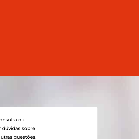
Os números não mentem! Há 10 anos,
onsulta ou
r dúvidas sobre
utras questões,