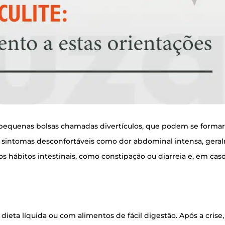
 peque­nas bol­sas cha­ma­das diver­tí­cu­los, que podem se for­mar 
 sin­to­mas des­con­for­tá­veis como dor abdo­mi­nal inten­sa, geral
nos hábi­tos intes­ti­nais, como cons­ti­pa­ção ou diar­reia e, em cas
ie­ta líqui­da ou com ali­men­tos de fácil diges­tão. Após a cri­se, 