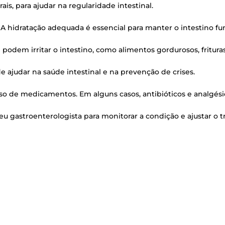
is, para aju­dar na regu­la­ri­da­de intestinal.
 hidra­ta­ção ade­qua­da é essen­ci­al para man­ter o intes­ti­no fu
dem irri­tar o intes­ti­no, como ali­men­tos gor­du­ro­sos, fri­tu­ras
ode aju­dar na saú­de intes­ti­nal e na pre­ven­ção de crises.
uso de medi­ca­men­tos. Em alguns casos, anti­bió­ti­cos e anal­gé
u gas­tro­en­te­ro­lo­gis­ta para moni­to­rar a con­di­ção e ajus­tar o