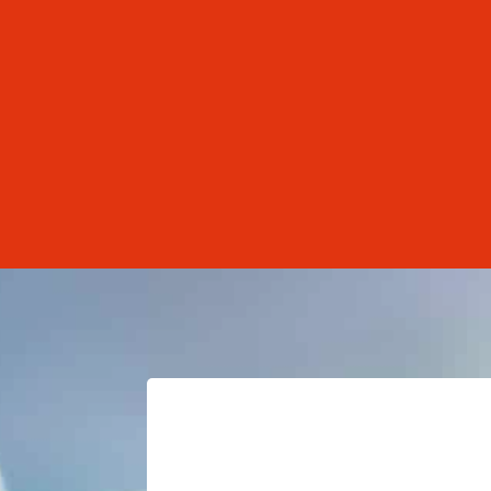
Mycobacterium tuberculosis, apesar de s
Lages...