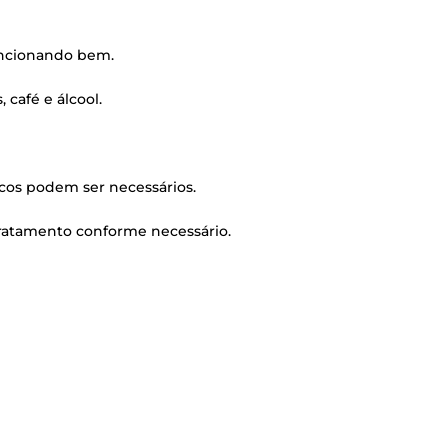
n­ci­o­nan­do bem.
, café e álcool.
­si­cos podem ser necessários.
 tra­ta­men­to con­for­me necessário.