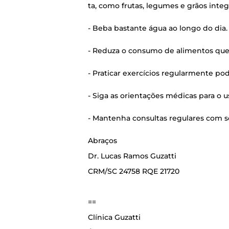
ta, como fru­tas, legu­mes e grãos inte­gra
- Beba bas­tan­te água ao lon­go do dia. A
- Redu­za o con­su­mo de ali­men­tos que po
- Pra­ti­car exer­cí­ci­os regu­lar­men­te p
- Siga as ori­en­ta­ções médi­cas para o 
- Man­te­nha con­sul­tas regu­la­res com se
Abra­ços
Dr. Lucas Ramos Guzat­ti
CRM/SC 24758 RQE 21720
==
Clí­ni­ca Guzat­ti