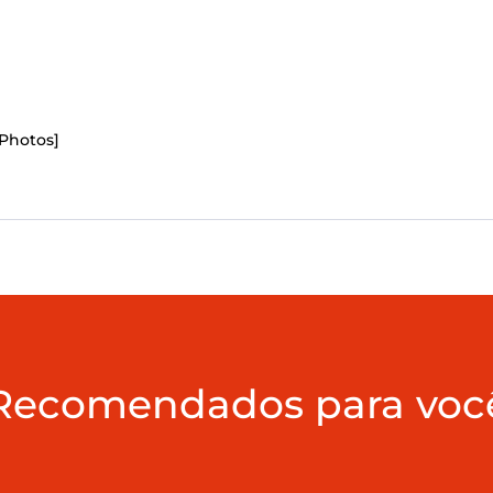
Pho­tos]
Recomendados para voc