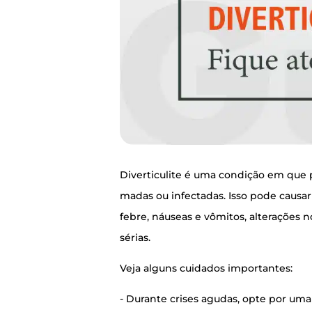
Diver­ti­cu­li­te é uma con­di­ção em que
ma­das ou infec­ta­das. Isso pode cau­sar
febre, náu­se­as e vômi­tos, alte­ra­ções 
sérias.
Veja alguns cui­da­dos importantes:
- Duran­te cri­ses agu­das, opte por uma d