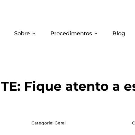
Sobre
Pro­ce­di­men­tos
Blog
E: Fique aten­to a e
Categoria:
Geral
C