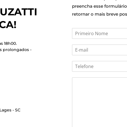
preencha esse formulário.
UZATTI
retornar o mais breve poss
CA!
s 18h00.
s prolongados -
 Lages - SC