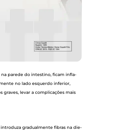
na pare­de do intes­ti­no, ficam infla­
­men­te no lado esquer­do infe­ri­or,
os gra­ves, levar a com­pli­ca­ções mais
intro­du­za gra­du­al­men­te fibras na die­