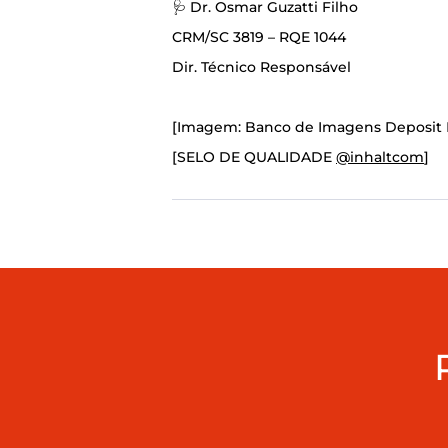
🩺 Dr. Osmar Guzat­ti Filho
CRM/SC 3819 – RQE 1044
Dir. Téc­ni­co Res­pon­sá­vel
[Ima­gem: Ban­co de Ima­gens Depo­sit 
[SELO DE QUALIDADE
@inhaltcom
]